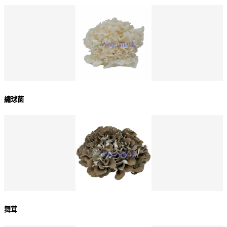
繡球菌
舞茸