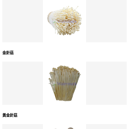
金針菇
黃金針菇